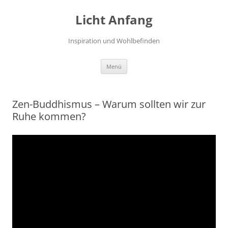
Zum
Inhalt
Licht Anfang
springen
Inspiration und Wohlbefinden
Menü
Zen-Buddhismus – Warum sollten wir zur
Ruhe kommen?