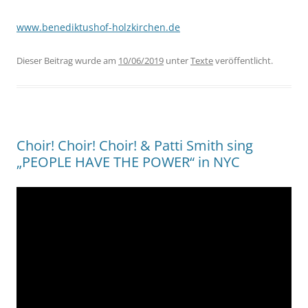
www.benediktushof-holzkirchen.de
Dieser Beitrag wurde am
10/06/2019
unter
Texte
veröffentlicht.
Choir! Choir! Choir! & Patti Smith sing
„PEOPLE HAVE THE POWER“ in NYC