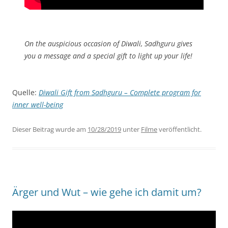
On the auspicious occasion of Diwali, Sadhguru gives
you a message and a special gift to light up your life!
Quelle:
Diwali Gift from Sadhguru – Complete program for
inner well-being
Dieser Beitrag wurde am
10/28/2019
unter
Filme
veröffentlicht.
Ärger und Wut – wie gehe ich damit um?