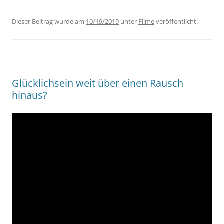
Dieser Beitrag wurde am
10/19/2019
unter
Filme
veröffentlicht.
Glücklichsein weit über einen Rausch
hinaus?