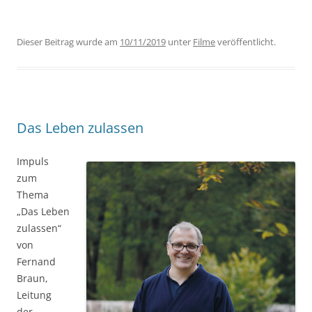
Dieser Beitrag wurde am
10/11/2019
unter
Filme
veröffentlicht.
Das Leben zulassen
Impuls
zum
Thema
„Das Leben
zulassen“
von
Fernand
Braun,
Leitung
der