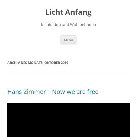
Zum
Inhalt
Licht Anfang
springen
Inspiration und Wohlbefinden
Menü
ARCHIV DES MONATS:
OKTOBER 2019
Hans Zimmer – Now we are free