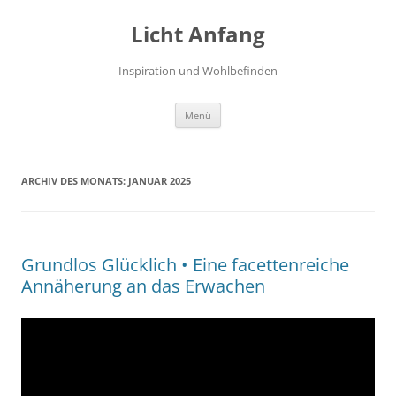
Zum
Inhalt
Licht Anfang
springen
Inspiration und Wohlbefinden
Menü
ARCHIV DES MONATS:
JANUAR 2025
Grundlos Glücklich • Eine facettenreiche
Annäherung an das Erwachen