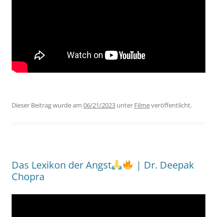
Dieser Beitrag wurde am
06/21/2023
unter
Filme
veröffentlicht.
Das Lexikon der Angst
| Dr. Deepak
Chopra