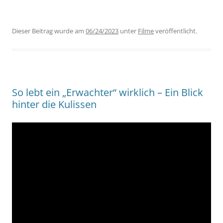
Dieser Beitrag wurde am
06/24/2023
unter
Filme
veröffentlicht.
So lebt ein „Erwachter“ wirklich – Ein Blick
hinter die Kulissen