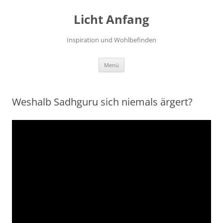
Zum
Inhalt
Licht Anfang
springen
Inspiration und Wohlbefinden
Menü
Weshalb Sadhguru sich niemals ärgert?