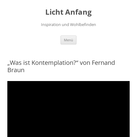
Zum
Inhalt
Licht Anfang
springen
Inspiration und Wohlbefinden
Menü
„Was ist Kontemplation?“ von Fernand
Braun