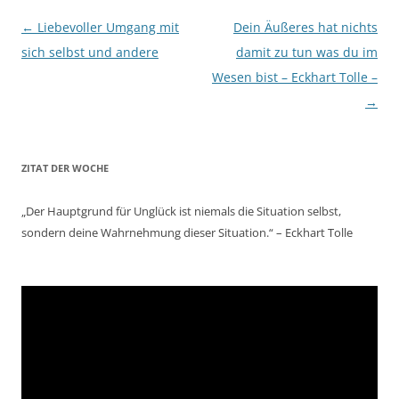
Beitragsnavigation
←
Liebevoller Umgang mit
Dein Äußeres hat nichts
sich selbst und andere
damit zu tun was du im
Wesen bist – Eckhart Tolle –
→
ZITAT DER WOCHE
„Der Hauptgrund für Unglück ist niemals die Situation selbst,
sondern deine Wahrnehmung dieser Situation.“ – Eckhart Tolle