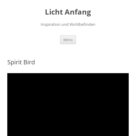
Zum
Inhalt
Licht Anfang
springen
Inspiration und Wohlbefinden
Menü
Spirit Bird