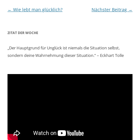
Beitragsnavigation
←
Wie lebt man glücklich?
Nächster Beitrag
→
ZITAT DER WOCHE
„Der Hauptgrund für Unglück ist niemals die Situation selbst,
sondern deine Wahrnehmung dieser Situation.“ – Eckhart Tolle