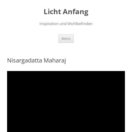
Zum
Inhalt
Licht Anfang
springen
Inspiration und Wohlbefinden
Menü
Nisargadatta Maharaj