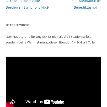
Beitragsnavigation
←
Ode an die Freude –
Zen-Meditation im
Beethoven Symphony No.9
Benediktushof
→
ZITAT DER WOCHE
„Der Hauptgrund für Unglück ist niemals die Situation selbst,
sondern deine Wahrnehmung dieser Situation.“ – Eckhart Tolle