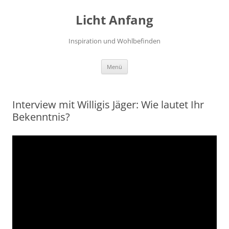
Zum
Inhalt
Licht Anfang
springen
Inspiration und Wohlbefinden
Menü
Interview mit Willigis Jäger: Wie lautet Ihr
Bekenntnis?