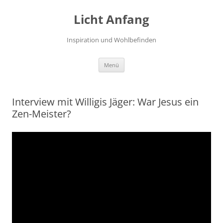
Zum
Inhalt
Licht Anfang
springen
Inspiration und Wohlbefinden
Menü
Interview mit Willigis Jäger: War Jesus ein
Zen-Meister?