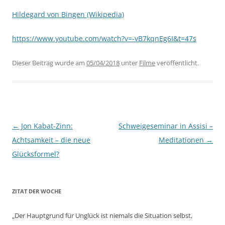
Hildegard von Bingen (Wikipedia)
https://www.youtube.com/watch?v=-vB7kqnEg6I&t=47s
Dieser Beitrag wurde am
05/04/2018
unter
Filme
veröffentlicht.
Beitragsnavigation
←
Jon Kabat-Zinn:
Schweigeseminar in Assisi –
Achtsamkeit – die neue
Meditationen
→
Glücksformel?
ZITAT DER WOCHE
„Der Hauptgrund für Unglück ist niemals die Situation selbst,