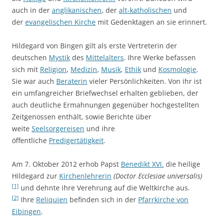
auch in der
anglikanischen
, der
alt-katholischen
und
der
evangelischen Kirche
mit Gedenktagen an sie erinnert.
Hildegard von Bingen gilt als erste Vertreterin der
deutschen
Mystik
des
Mittelalters
. Ihre Werke befassen
sich mit
Religion
,
Medizin
,
Musik
,
Ethik
und
Kosmologie
.
Sie war auch
Beraterin
vieler Persönlichkeiten. Von ihr ist
ein umfangreicher Briefwechsel erhalten geblieben, der
auch deutliche Ermahnungen gegenüber hochgestellten
Zeitgenossen enthält, sowie Berichte über
weite
Seelsorgereisen
und ihre
öffentliche
Predigertätigkeit
.
Am 7. Oktober 2012 erhob Papst
Benedikt XVI.
die heilige
Hildegard zur
Kirchenlehrerin
(Doctor Ecclesiae universalis)
[1]
und dehnte ihre Verehrung auf die Weltkirche aus.
[2]
Ihre
Reliquien
befinden sich in der
Pfarrkirche von
Eibingen
.