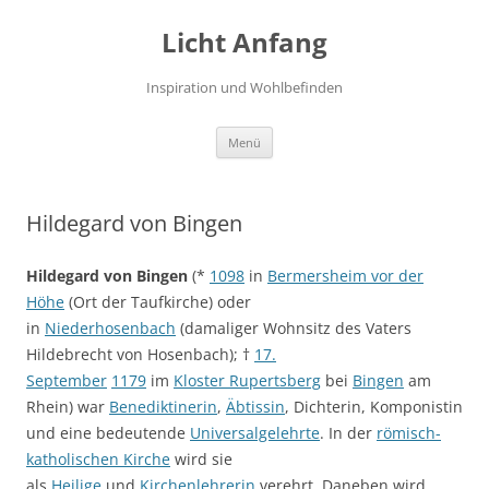
Zum
Inhalt
Licht Anfang
springen
Inspiration und Wohlbefinden
Menü
Hildegard von Bingen
Hildegard von Bingen
(*
1098
in
Bermersheim vor der
Höhe
(Ort der Taufkirche) oder
in
Niederhosenbach
(damaliger Wohnsitz des Vaters
Hildebrecht von Hosenbach); †
17.
September
1179
im
Kloster Rupertsberg
bei
Bingen
am
Rhein) war
Benediktinerin
,
Äbtissin
, Dichterin, Komponistin
und eine bedeutende
Universalgelehrte
. In der
römisch-
katholischen Kirche
wird sie
als
Heilige
und
Kirchenlehrerin
verehrt. Daneben wird