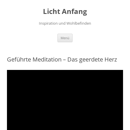
Zum
Inhalt
Licht Anfang
springen
Inspiration und Wohlbefinden
Menü
Geführte Meditation – Das geerdete Herz