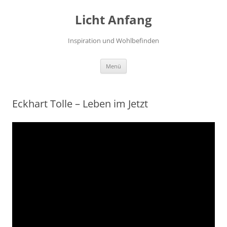
Zum
Inhalt
Licht Anfang
springen
Inspiration und Wohlbefinden
Menü
Eckhart Tolle – Leben im Jetzt