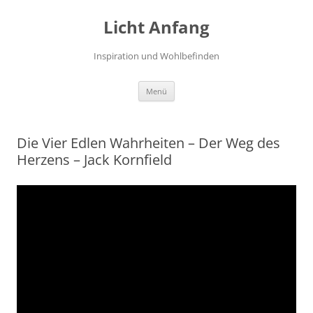
Zum
Inhalt
Licht Anfang
springen
Inspiration und Wohlbefinden
Menü
Die Vier Edlen Wahrheiten – Der Weg des
Herzens – Jack Kornfield