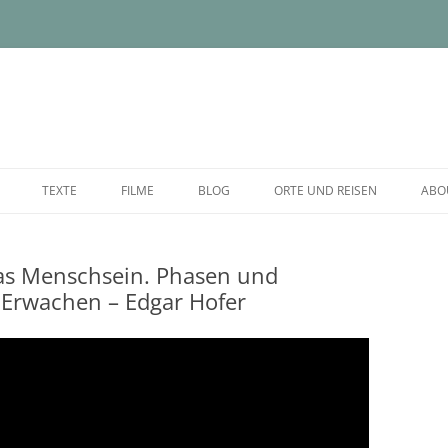
TEXTE
FILME
BLOG
ORTE UND REISEN
ABO
as Menschsein. Phasen und
Erwachen – Edgar Hofer