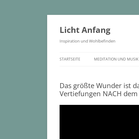
Zum
Inhalt
springen
Licht Anfang
Inspiration und Wohlbefinden
STARTSEITE
MEDITATION UND MUSIK
Das größte Wunder ist d
Vertiefungen NACH dem 