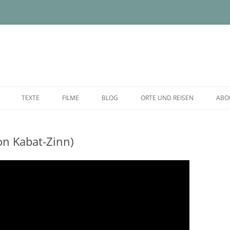
TEXTE
FILME
BLOG
ORTE UND REISEN
ABO
n Kabat-Zinn)