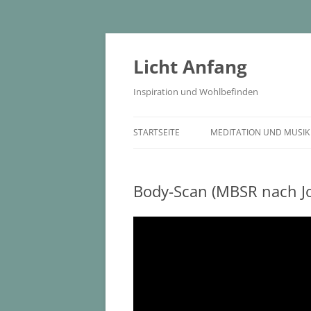
Zum
Inhalt
springen
Licht Anfang
Inspiration und Wohlbefinden
STARTSEITE
MEDITATION UND MUSIK
Body-Scan (MBSR nach Jo