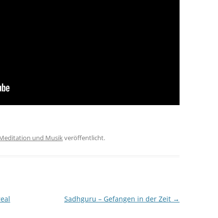
Meditation und Musik
veröffentlicht.
eal
Sadhguru – Gefangen in der Zeit
→