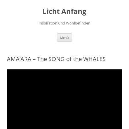
Zum
Inhalt
Licht Anfang
springen
Inspiration und Wohlbefinden
Menü
AMA’ARA – The SONG of the WHALES