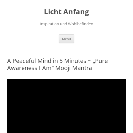
Zum
Inhalt
Licht Anfang
springen
Inspiration und Wohlbefinden
Menü
A Peaceful Mind in 5 Minutes ~ „Pure
Awareness I Am“ Mooji Mantra