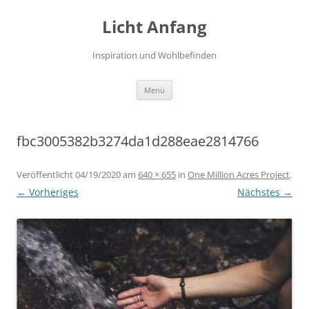
Zum
Inhalt
Licht Anfang
springen
Inspiration und Wohlbefinden
Menü
fbc3005382b3274da1d288eae2814766
Veröffentlicht
04/19/2020
am
640 × 655
in
One Million Acres Project
.
← Vorheriges
Nächstes →